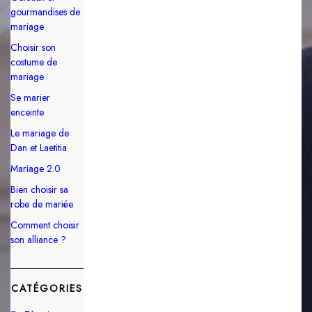
gourmandises de
mariage
Choisir son
costume de
mariage
Se marier
enceinte
Le mariage de
Dan et Laetitia
Mariage 2.0
Bien choisir sa
robe de mariée
Comment choisir
son alliance ?
CATÉGORIES