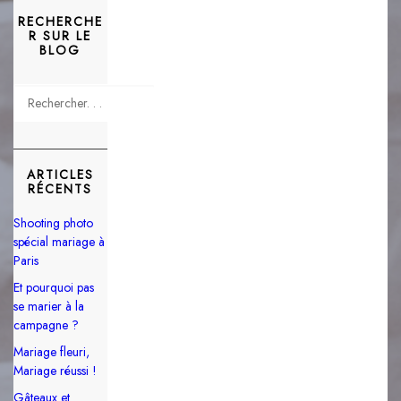
RECHERCHE
R SUR LE
BLOG
ARTICLES
RÉCENTS
Shooting photo
spécial mariage à
Paris
Et pourquoi pas
se marier à la
campagne ?
Mariage fleuri,
Mariage réussi !
Gâteaux et