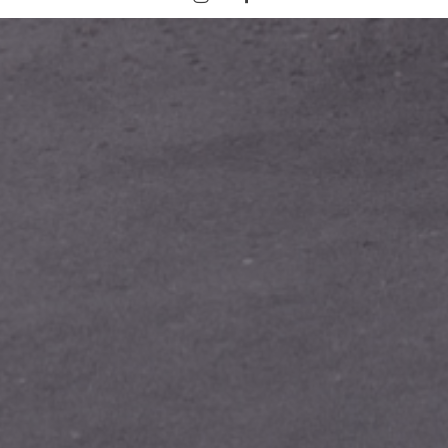
Agence Photo Libre Comme l’Art
22 rue de l’Arcade
75008 Paris
+33 (0)1 43 43 28 24
www.librecommelart.com
L’Agence
Portrait
Portfolio
Témoignages
Contact