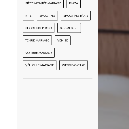
PIÈCE MONTÉE MARIAGE
PLAZA
RITZ
SHOOTING
SHOOTING PARIS
SHOOTING PHOTO
SUR MESURE
TENUE MARIAGE
VENISE
VOITURE MARIAGE
VÉHICULE MARIAGE
WEDDING CAKE