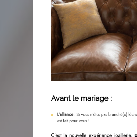
Avant le mariage :
L’alliance
: Si vous n’êtes pas branché(e) lèch
est fait pour vous !
C’est la nouvelle expérience joaillerie,
p