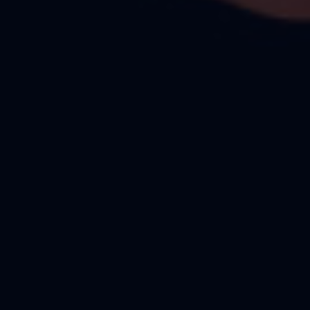
Agence Photo Libre Comme l’Art
22 rue de l’Arcade
75008 Paris
+33 (0)1 43 43 28 24
www.librecommelart.com
L’Agence
Portrait
Portfolio
Témoignages
Contact
Les derniers articles du blog