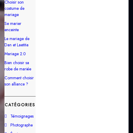
Choisir son
costume de
mariage
Se marier
enceinte
Le mariage de
Dan et Laetitia
Mariage 2.0
Bien choisir sa
robe de mariée
Comment choisir
son alliance ?
CATÉGORIES
Témoignages
Photographe