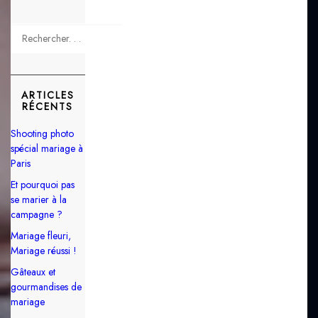
ARTICLES
RÉCENTS
Shooting photo
spécial mariage à
Paris
Et pourquoi pas
se marier à la
campagne ?
Mariage fleuri,
Mariage réussi !
Gâteaux et
gourmandises de
mariage