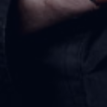
22 rue de l’Arcade
75008 Paris
+33 (0)1 43 43 28 24
www.librecommelart.com
L’Agence
Portrait
Portfolio
Témoignages
Contact
Les derniers articles du blog
Shooting photo spécial mariage à Paris