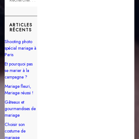
ARTICLES
RÉCENTS
Shooting photo
spécial mariage à
Paris
Et pourquoi pas
se marier à la
campagne ?
Mariage fleuri,
Mariage réussi !
Gâteaux et
gourmandises de
mariage
Choisir son
costume de
mariage