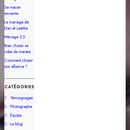
Se marier
enceinte
Le mariage de
Dan et Laetitia
Mariage 2.0
Bien choisir sa
robe de mariée
Comment choisir
son alliance ?
CATÉGORIES
Témoignages
Photographe
Équipe
Le blog